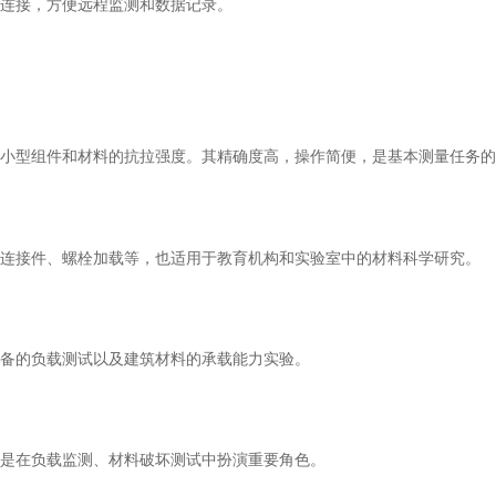
物理连接，方便远程监测和数据记录。
试小型组件和材料的抗拉强度。其精确度高，操作简便，是基本测量任务
接连接件、螺栓加载等，也适用于教育机构和实验室中的材料科学研究。
设备的负载测试以及建筑材料的承载能力实验。
其是在负载监测、材料破坏测试中扮演重要角色。