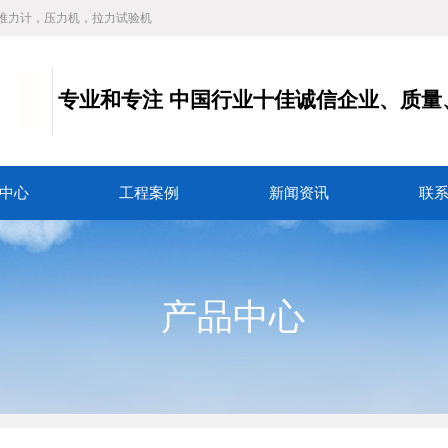
推力计，压力机，拉力试验机
专业和专注
中国行业十佳诚信企业、质量
务
中心
工程案例
新闻资讯
联
产品中心