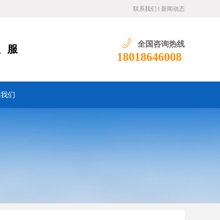
联系我们
新闻动态
全国咨询热线
、服
18018646008
系我们