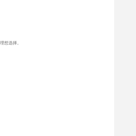
的理想选择。