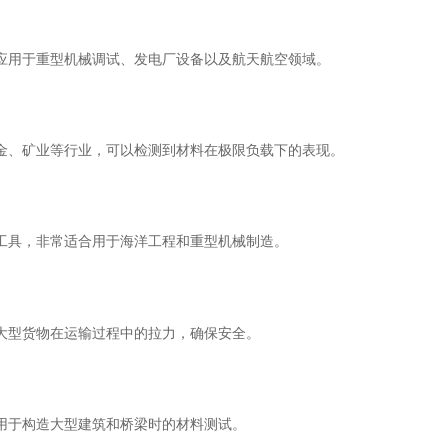
泛应用于重型机械调试、发电厂设备以及航天航空领域。
冶金、矿业等行业，可以检测到材料在极限负载下的表现。
工具，非常适合用于海洋工程和重型机械制造。
大型货物在运输过程中的拉力，确保安全。
用于构造大型建筑和桥梁时的材料测试。