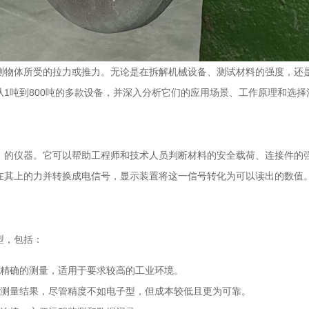
测物体所受的拉力或推力。无论是在拆解机械设备、测试材料的强度，还
1吨到800吨的多款设备，并深入分析它们的应用场景、工作原理和选择
）的仪器。它可以帮助工程师和技术人员判断材料的安全载荷、连接件的
在其上的力并转换成电信号，显示装置将这一信号转化为可以读出的数值
型，包括：
，实现精确的测量，适用于要求较高的工业环境。
来显示测量结果，尽管精度不如电子型，但成本较低且更为可靠。