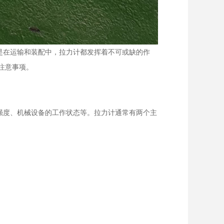
是在运输和装配中，拉力计都发挥着不可或缺的作
注意事项。
强度、机械设备的工作状态等。拉力计通常有两个主
。