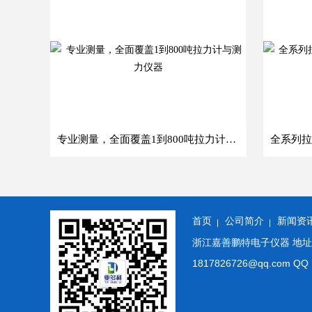
专业测量，全面覆盖1到800吨拉力计与测力仪器
首页
公司简介
新闻资
浙江嘉善鹏特电子仪器 地址: 浙
1817826726@qq.co