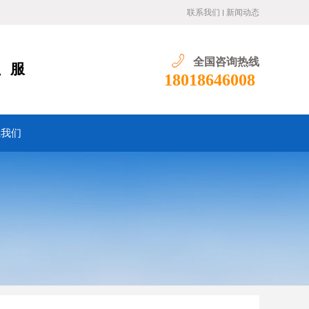
联系我们
新闻动态
全国咨询热线
、服
18018646008
系我们