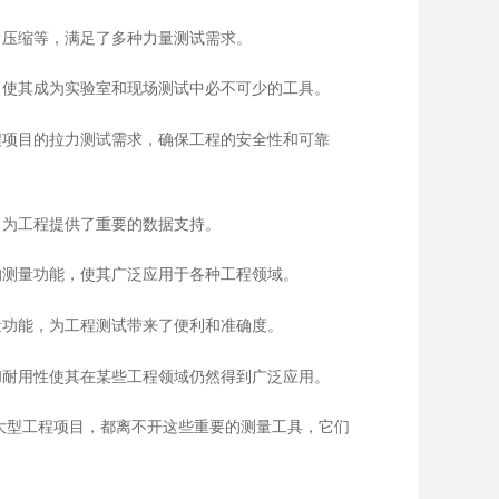
、压缩等，满足了多种力量测试需求。
能，使其成为实验室和现场测试中必不可少的工具。
工程项目的拉力测试需求，确保工程的安全性和可靠
，为工程提供了重要的数据支持。
的测量功能，使其广泛应用于各种工程领域。
量功能，为工程测试带来了便利和准确度。
性和耐用性使其在某些工程领域仍然得到广泛应用。
大型工程项目，都离不开这些重要的测量工具，它们