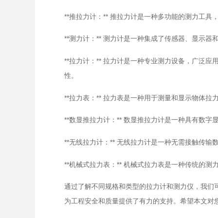
**推拉力计：** 推拉力计是一种多功能的测力
**测力计：** 测力计是一种集成了传感器、显
**拉力计：** 拉力计是一种专业测力设备，广
性。
**拉力表：** 拉力表是一种用于测量和显示物
**数显推拉力计：** 数显推拉力计是一种具有
**无线拉力计：** 无线拉力计是一种无需接触
**机械式拉力表：** 机械式拉力表是一种传统
通过了解不同规格和类型的拉力计和测力仪，我们
为工程安全和质量提供了有力的支持。希望本文对