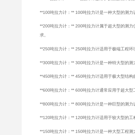
**100吨拉力计：** 100吨拉力计是一种大
**200吨拉力计：** 200吨拉力计属于超大
求。
**250吨拉力计：** 250吨拉力计适用于极
**300吨拉力计：** 300吨拉力计是一种特
**450吨拉力计：** 450吨拉力计适用于极
**600吨拉力计：** 600吨拉力计通常应用
**800吨拉力计：** 800吨拉力计是一种巨
**120吨拉力计：** 120吨拉力计适用于较
**150吨拉力计：** 150吨拉力计是一种大