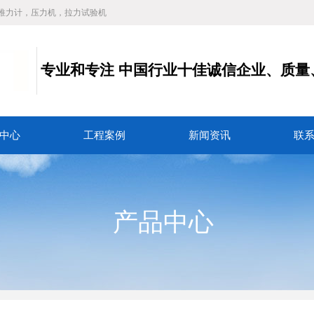
推力计，压力机，拉力试验机
专业和专注
中国行业十佳诚信企业、质量
务
中心
工程案例
新闻资讯
联
产品中心