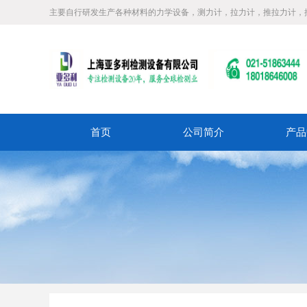
主要自行研发生产各种材料的力学设备，测力计，拉力计，推拉力计，
首页
公司简介
产品