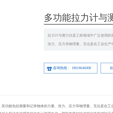
多功能拉力计与
拉力计与测力仪是工程领域中广泛使用的
张力、压力等物理量。无论是在工业生产
咨询热线： 18018646008
，其功能包括测量和记录物体的力量、张力、压力等物理量。无论是在工