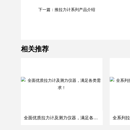
下一篇：推拉力计系列产品介绍
相关推荐
全面优质拉力计及测力仪器，满足各类需求！