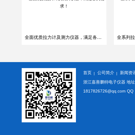
全面优质拉力计及测力仪器，满足各类需求！
首页
公司简介
新闻资
浙江嘉善鹏特电子仪器 地址: 浙
1817826726@qq.co