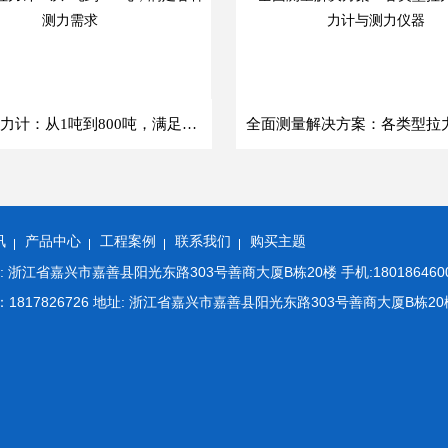
全系列拉力计：从1吨到800吨，满足各种测力需求
讯
产品中心
工程案例
联系我们
购买主题
江省嘉兴市嘉善县阳光东路303号善商大厦B栋20楼 手机:18018646008 E
m QQ：1817826726 地址: 浙江省嘉兴市嘉善县阳光东路303号善商大厦B栋20