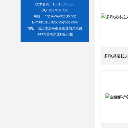
技术咨询：18018646008
QQ: 1817826726
网站： http://www.021kx.top
E-mail:1817826726@qq.com
地址：浙江省嘉兴市嘉善县阳光东路
303号善商大厦B栋20楼