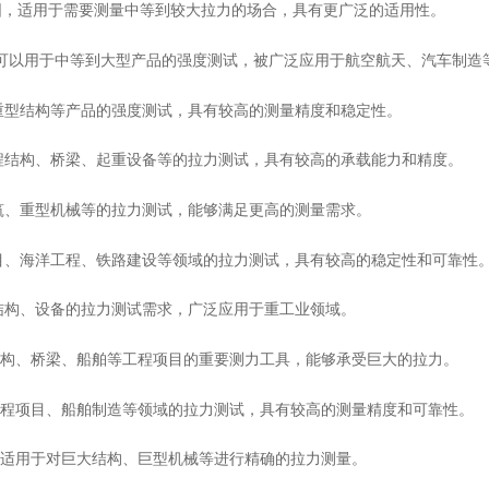
范围，适用于需要测量中等到较大拉力的场合，具有更广泛的适用性。
号，可以用于中等到大型产品的强度测试，被广泛应用于航空航天、汽车制造
备、重型结构等产品的强度测试，具有较高的测量精度和稳定性。
的工程结构、桥梁、起重设备等的拉力测试，具有较高的承载能力和精度。
型建筑、重型机械等的拉力测试，能够满足更高的测量需求。
程项目、海洋工程、铁路建设等领域的拉力测试，具有较高的稳定性和可靠性
型的结构、设备的拉力测试需求，广泛应用于重工业领域。
型钢结构、桥梁、船舶等工程项目的重要测力工具，能够承受巨大的拉力。
大型工程项目、船舶制造等领域的拉力测试，具有较高的测量精度和可靠性。
更强，适用于对巨大结构、巨型机械等进行精确的拉力测量。