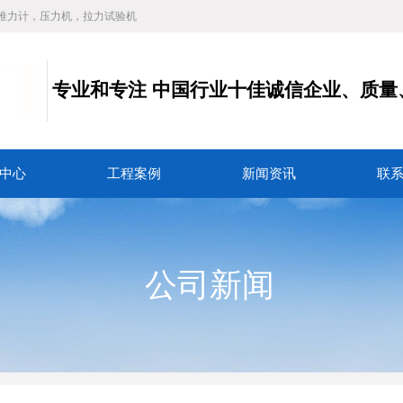
推力计，压力机，拉力试验机
专业和专注
中国行业十佳诚信企业、质量
务
中心
工程案例
新闻资讯
联
公司新闻