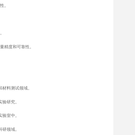
定性。
度。
测量精度和可靠性。
和材料测试领域。
实验研究。
实验室中。
科研领域。