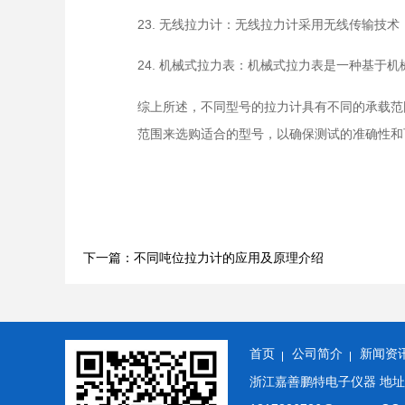
23. 无线拉力计：无线拉力计采用无线传输
24. 机械式拉力表：机械式拉力表是一种基于
综上所述，不同型号的拉力计具有不同的承载范
范围来选购适合的型号，以确保测试的准确性和
下一篇：不同吨位拉力计的应用及原理介绍
首页
公司简介
新闻资
浙江嘉善鹏特电子仪器 地址: 浙