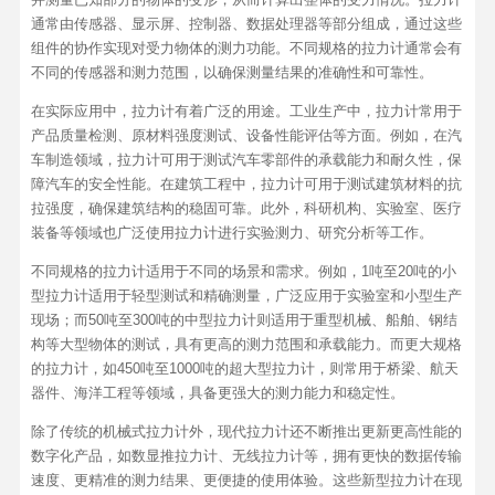
通常由传感器、显示屏、控制器、数据处理器等部分组成，通过这些
组件的协作实现对受力物体的测力功能。不同规格的拉力计通常会有
不同的传感器和测力范围，以确保测量结果的准确性和可靠性。
在实际应用中，拉力计有着广泛的用途。工业生产中，拉力计常用于
产品质量检测、原材料强度测试、设备性能评估等方面。例如，在汽
车制造领域，拉力计可用于测试汽车零部件的承载能力和耐久性，保
障汽车的安全性能。在建筑工程中，拉力计可用于测试建筑材料的抗
拉强度，确保建筑结构的稳固可靠。此外，科研机构、实验室、医疗
装备等领域也广泛使用拉力计进行实验测力、研究分析等工作。
不同规格的拉力计适用于不同的场景和需求。例如，1吨至20吨的小
型拉力计适用于轻型测试和精确测量，广泛应用于实验室和小型生产
现场；而50吨至300吨的中型拉力计则适用于重型机械、船舶、钢结
构等大型物体的测试，具有更高的测力范围和承载能力。而更大规格
的拉力计，如450吨至1000吨的超大型拉力计，则常用于桥梁、航天
器件、海洋工程等领域，具备更强大的测力能力和稳定性。
除了传统的机械式拉力计外，现代拉力计还不断推出更新更高性能的
数字化产品，如数显推拉力计、无线拉力计等，拥有更快的数据传输
速度、更精准的测力结果、更便捷的使用体验。这些新型拉力计在现