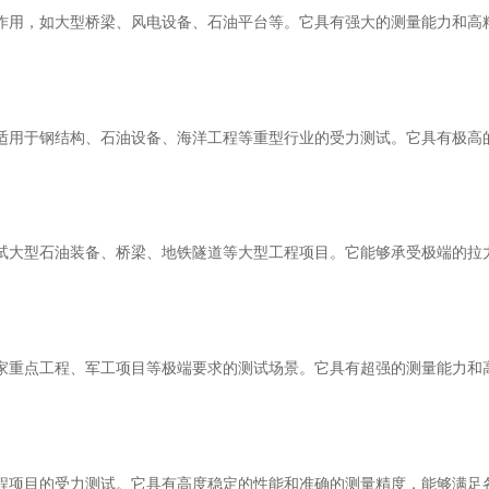
要作用，如大型桥梁、风电设备、石油平台等。它具有强大的测量能力和高
，适用于钢结构、石油设备、海洋工程等重型行业的受力测试。它具有极高
测试大型石油装备、桥梁、地铁隧道等大型工程项目。它能够承受极端的拉力
国家重点工程、军工项目等极端要求的测试场景。它具有超强的测量能力和
工程项目的受力测试。它具有高度稳定的性能和准确的测量精度，能够满足