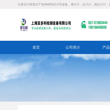
主要自行研发生产各种材料的力学设备，测力计，拉力计，推拉力计，
首页
公司简介
产品