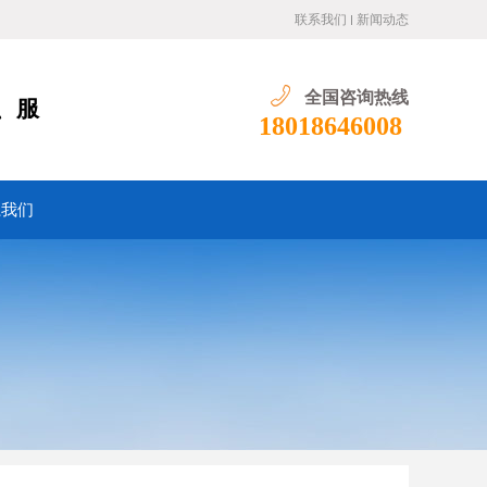
联系我们
新闻动态
全国咨询热线
、服
18018646008
系我们