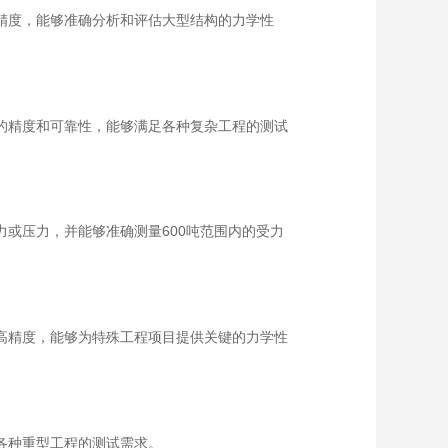
精度，能够准确分析和评估大型结构的力学性
的精度和可靠性，能够满足各种复杂工程的测试
或压力，并能够准确测量600吨范围内的受力
高精度，能够为特殊工程项目提供关键的力学性
各种重型工程的测试需求。