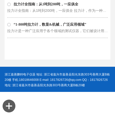
拉力计全指南：从1吨到200吨，一应俱全
拉力计全指南：从1吨到200吨，一应俱全 拉力计，作为一种用于测量物体拉伸或压缩力的专业仪器，在工业领域发挥着不可替代的作用。从小到大，从1吨到200吨，各种吨位的拉力计应运而生，以满足不同工作场景的需求。本文将为您全面介绍各……
“1-800吨拉力计，数显&机械，广泛应用领域”
拉力计是一种广泛应用于各个领域的测试仪器，它们被设计用来测量材料的拉伸或压缩力。从小型的1吨拉力计到大型的800吨拉力计，不同型号的拉力计都有各自独特的特点和适用范围。本文将介绍各种型号的拉力计的原理、构造、性能以及在工业……
浙江嘉善鹏特电子仪器 地址: 浙江省嘉兴市嘉善县阳光东路303号善商大厦B栋
20楼 手机:18018646008 E-mail: 1817826726@qq.com QQ：1817826726
地址: 浙江省嘉兴市嘉善县阳光东路303号善商大厦B栋20楼
riamu
sikkim
kolkata
www.sex
teiugusex
indian
lund
bengalsex
cousin
nepali
gand
taihou
الزب
ينيك
tamil
hentai
sex
3x
indian.com
actress
chut
hentai
sex
kaise
hentai
الاسود
مراته
xxxmovie
indiandesiclips.com
fuckmomtube.net
video
video
fuck
ass
ki
ww
comics
videos
mari
ساعة
hentaihooked.com
videomegaporn.mobi
hentai24x7.com
arabssexporn.net
pornerbros.mobi
gasper
7starhd
vides
facebook
film
sex
jati
transformation
سكس
و
aloha
tubanator.com
licuz.mobi
hentaibee.net
juliamovies.mobi