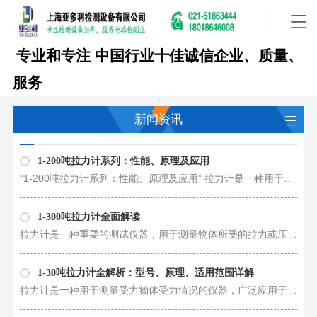
专业和专注
中国行业十佳诚信企业、质量、
服务
新闻资讯
1-200吨拉力计系列：性能、原理及应用
“1-200吨拉力计系列：性能、原理及应用” 拉力计是一种用于测试物体拉伸力或压缩力的仪器，广泛应用于工程、制造、材料测试、质量检验等领域。从1吨到200吨不等的各型号拉力计，具有不同的性能、原理和应用，为用户提供了更多选择。下面……
1-300吨拉力计全面解读
拉力计是一种重要的测试仪器，用于测量物体所受的拉力或压力。它们在工业、科研、质量控制以及材料测试等领域中发挥着关键作用。拉力计的种类繁多，包括1-300吨不等的各种型号，例如1吨、2吨、3吨、5吨、10吨、15吨、20吨、30吨、50吨……
1-30吨拉力计全解析：型号、原理、适用范围详解
拉力计是一种用于测量受力物体受力情况的仪器，广泛应用于各种工程领域和科学研究中。从1吨到30吨的不同型号的拉力计拥有各自独特的特点和适用范围。接下来，我们将针对这些不同型号的拉力计进行全面解析，包括其原理、构造、性能以及……