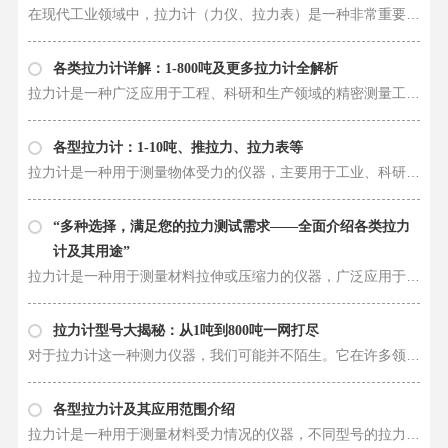
在现代工业领域中，拉力计（力仪、拉力表）是一种非常重要的测试仪器，用于测量物体受力、伸长、拉伸等力学性能参数。拉力计广泛应用于材料测试、质量监测、产品研发等领域，在不同的应用场景中，有各种型号和规格的拉力计。今天，我们……
各类拉力计详解：1-800吨及更多拉力计全解析
拉力计是一种广泛应用于工程、科研和生产领域的精密测量工具，用来测量物体施加的拉力。在不同领域和应用中，各种不同型号的拉力计都发挥着重要作用，帮助人们准确测量和控制拉力，确保产品质量，提高生产效率。接下来，我们将详细介绍……
各型拉力计：1-10吨、推拉力、拉力表等
拉力计是一种用于测量物体受力的仪器，主要用于工业、科研、教育和其他领域中。各种型号的拉力计可以测量不同范围的拉力，例如1-10吨的拉力计、推拉力计、拉力表等。拉力计在工业领域起着至关重要的作用，帮助用户准确测量和监测物体的……
“多种选择，满足您的拉力测试需求——全面介绍各类拉力
计及其用途”
拉力计是一种用于测量材料拉伸或压缩力的仪器，广泛应用于工程、制造、科研等领域。不同型号的拉力计能够满足不同范围的测试需求，从1吨到800吨，甚至更大的拉力计都能找到相应的型号。 1吨到100吨的拉力计适用于精细的材料测试，如金……
拉力计型号大揭秘：从1吨到800吨一网打尽
对于拉力计这一种测力仪器，我们可能并不陌生。它在许多领域被广泛应用，用来测量物体受力时所产生的张力或压力。今天，我将带领大家深入探讨各种不同规格的拉力计，从小吨位的1吨拉力计一直到大吨位的800吨拉力计，一一揭秘它们的原理……
各型拉力计及其应用范围介绍
拉力计是一种用于测量材料受力情况的仪器，不同型号的拉力计可以测量不同范围的拉力，从1吨到800吨不等，甚至更高。每一种拉力计都有自己独特的构造和原理，以适用于不同的应用领域。 1吨拉力计是用于较小拉力测量的设备，适用于轻载和……