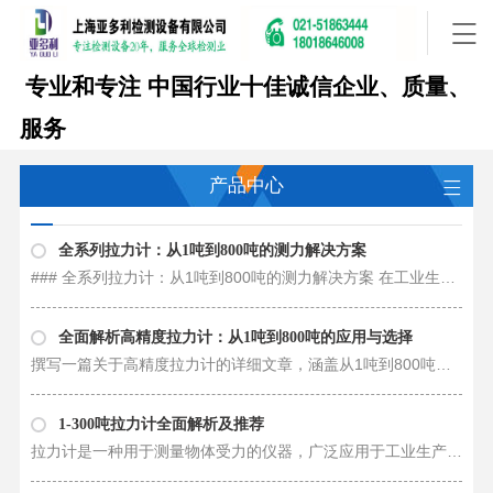
专业和专注
中国行业十佳诚信企业、质量、
服务
产品中心
全系列拉力计：从1吨到800吨的测力解决方案
### 全系列拉力计：从1吨到800吨的测力解决方案 在工业生产、科研实验等领域，拉力计作为测量拉力和推力的重要工具，其应用范围广泛，涵盖了机械、建筑、航空、汽车等多个行业。为了满足不同用户的需求，市场上提供了从1吨到800吨的多……
全面解析高精度拉力计：从1吨到800吨的应用与选择
撰写一篇关于高精度拉力计的详细文章，涵盖从1吨到800吨的应用与选择，涉及的内容将包括拉力计的定义、分类、工作原理、应用领域、选购指南等多方面的信息。以下是这篇文章的大纲： ### 高精度拉力计全面解析 #### 一、拉力计的定义与……
1-300吨拉力计全面解析及推荐
拉力计是一种用于测量物体受力的仪器，广泛应用于工业生产、科学研究、质检等领域。不同型号的拉力计适用于不同范围的力量测试，能够准确测量并记录物体受到的张力、压力或弯曲力等物理量。在本文中，我们将全面介绍1至300吨拉力计的性……