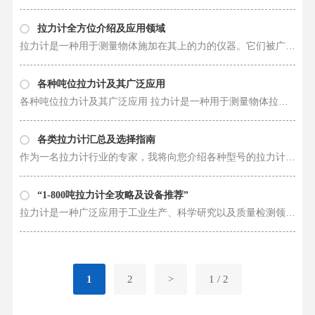
拉力计全方位介绍及应用领域
拉力计是一种用于测量物体施加在其上的力的仪器。它们被广泛应用于工业、科学研究、质量控制和实验室测试等领域。不同型号的拉力计可以测量不同范围的力，从1吨到800吨不等，每种型号的拉力计都有其特定的用途和适用范围。 1吨拉力计是……
各种吨位拉力计及其广泛应用
各种吨位拉力计及其广泛应用 拉力计是一种用于测量物体拉伸或压缩力量的仪器。它们采用不同的原理和设计来适应不同的应用场景，各种吨位的拉力计可以满足不同级别的测量需求。拉力计可以分为机械式拉力计、推拉力计、数显推拉力计、无……
各类拉力计汇总及选择指南
作为一名拉力计行业的专家，我将向您介绍各种型号的拉力计，帮助您更好地了解它们的原理、构造、性能以及适用范围，以便您在选择拉力计时有针对性地进行决策。 1. **1吨拉力计**：1吨拉力计是一种用于测量1吨力量的设备，通常适用于小……
“1-800吨拉力计全攻略及设备推荐”
拉力计是一种广泛应用于工业生产、科学研究以及质量检测领域的精密仪器，它能够测量并记录物体所受到的力的大小。从1吨到800吨的各种型号拉力计，在不同的应用场景下具有各自独特的特点和优势，能够满足用户对于力量测量的不同需求。 1……
1
2
>
1 / 2