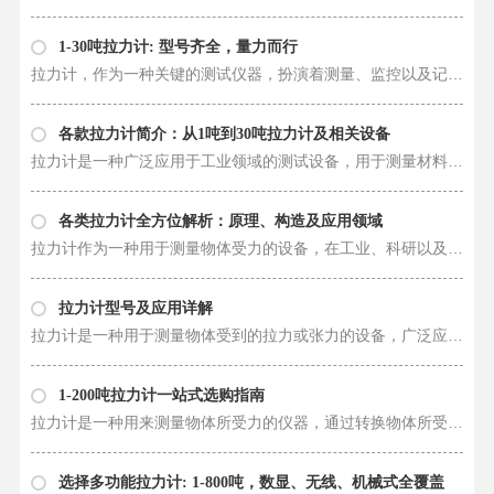
1-30吨拉力计: 型号齐全，量力而行
拉力计，作为一种关键的测试仪器，扮演着测量、监控以及记录物体受力过程的重要角色。它的应用领域涉及到工程、建筑、材料科学、生物医学等诸多领域。随着科技的不断发展，拉力计在工业生产、科研领域中的作用越来越凸显。 在拉力计的……
各款拉力计简介：从1吨到30吨拉力计及相关设备
拉力计是一种广泛应用于工业领域的测试设备，用于测量材料或产品的拉力、压力、弯曲等物理性能。从1吨到30吨不同规格的拉力计以及相关设备在各种工程领域中都具有重要作用。接下来，让我们逐一了解这些拉力计的特点和应用领域。 1吨拉……
各类拉力计全方位解析：原理、构造及应用领域
拉力计作为一种用于测量物体受力的设备，在工业、科研以及其他领域扮演着至关重要的角色。从1吨到800吨的各种规格的拉力计，以及推拉力计、测力仪等设备，在不同的应用领域展现出独特的功能和性能。本文将对拉力计的原理、构造、性能以……
拉力计型号及应用详解
拉力计是一种用于测量物体受到的拉力或张力的设备，广泛应用于工程、制造、实验室和其他领域。不同型号的拉力计适用于不同的拉力范围和测试要求。接下来，让我们逐一介绍各种型号的拉力计及其特点和应用。 1. 1吨拉力计：1吨拉力计适用……
1-200吨拉力计一站式选购指南
拉力计是一种用来测量物体所受力的仪器，通过转换物体所受力的大小为电信号或显示数值，从而准确记录和监测力的变化。拉力计的广泛应用领域包括材料测试、质量控制、研发实验室、生产现场以及各种工程项目等。在不同的行业和应用环境中……
选择多功能拉力计: 1-800吨，数显、无线、机械式全覆盖