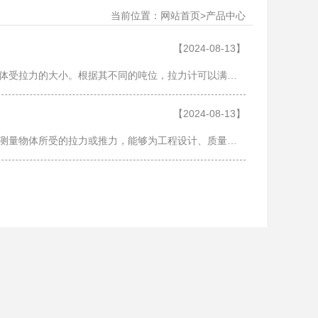
当前位置：
>
网站首页
产品中心
【2024-08-13】
拉力计是一种广泛应用于工业、实验室和科研等多个领域的测量工具，主要用于测量物体受拉力的大小。根据其不同的吨位，拉力计可以满足从轻负载到重负载的各种测量需求。本文将深入探讨不同吨位的拉力计，从1吨到800吨，帮您了解各型号的……
【2024-08-13】
拉力计和推拉力计是现代工业、科研和工程领域中不可或缺的重要仪器。这些设备用于测量物体所受的拉力或推力，能够为工程设计、质量控制和科学研究提供精确的数据支持。本文将深入探讨各类拉力计与推拉力计的特点、应用以及选购建议，帮……