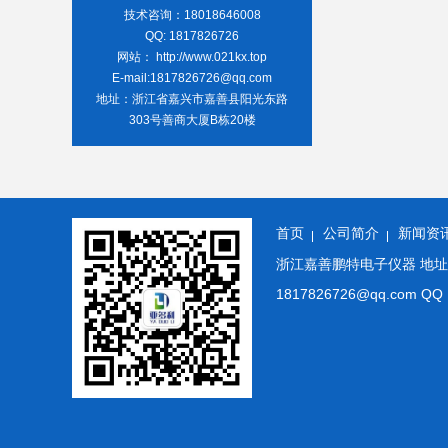
技术咨询：18018646008
QQ: 1817826726
网站： http://www.021kx.top
E-mail:1817826726@qq.com
地址：浙江省嘉兴市嘉善县阳光东路
303号善商大厦B栋20楼
首页
公司简介
新闻资
浙江嘉善鹏特电子仪器 地址: 浙
1817826726@qq.co