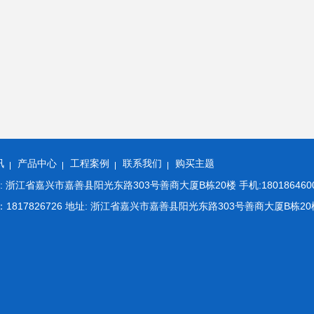
讯
产品中心
工程案例
联系我们
购买主题
江省嘉兴市嘉善县阳光东路303号善商大厦B栋20楼 手机:18018646008 E
m QQ：1817826726 地址: 浙江省嘉兴市嘉善县阳光东路303号善商大厦B栋20