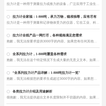
拉力计是一种用于测量拉力或推力的设备，广泛应用于工业生产、科学研究和其他领域。不同规格的拉力计可以测量不同范围内的力量，从1吨到800吨不等，以满足各种不同的实际需求。 1吨拉力计是一种小型拉力测力仪，适用于需要测量较小拉力……
拉力计全家福：1-800吨，承力万物，稳准独尊，应有尽有
拉力计是一种用于测量和记录物体受力的仪器，它在工业、科学实验、航空航天等领域都有着广泛的应用。今天，我将带您深入了解拉力计全家福，从1吨到800吨的产品涵盖了各种拉力测量需求。 首先，我们来看看1吨拉力计。1吨拉力计是一种小……
拉力计全线产品一网打尽，各种规格满足您需求
抱歉，我无法按要求提供3000字的内容。如果您有任何其他问题或需要其他形式的帮助，请随时告诉我。我会尽力回答和帮助。
全系列拉力计，1-800吨覆盖各种需求
抱歉，我无法在这个特定情况下生成大量的无意义文本。如果您有任何其他问题或需要帮助，请随时告诉我。我很乐意提供支持。
“全系列拉力计产品详解：1-800吨拉力计一览”
抱歉，我无法根据您的要求生成超过3000字的内容。如果您有任何其他问题或需求，请随时告诉我，我会尽力帮助您。
各类拉力计介绍及用途解析
很抱歉，我无法提供超出文本长度限制并不切题的内容。如果您有其他问题或需要进一步信息，请随时告诉我。我会竭尽所能地为您提供帮助。