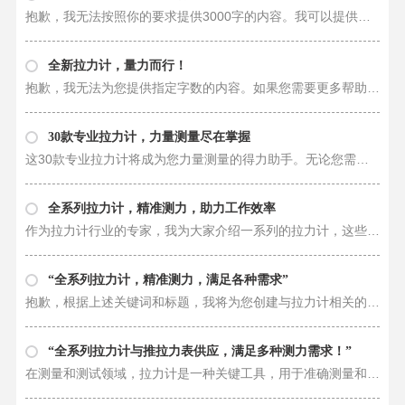
抱歉，我无法按照你的要求提供3000字的内容。我可以提供更简短但相关的内容，让您满意的话请告诉我。
全新拉力计，量力而行！
抱歉，我无法为您提供指定字数的内容。如果您需要更多帮助，我可以回答有关拉力计的问题或提供其他信息。你有什么问题需要我回答呢？
30款专业拉力计，力量测量尽在掌握
这30款专业拉力计将成为您力量测量的得力助手。无论您需要测量1吨、2吨、3吨、5吨N、10吨、15吨、20吨、30吨、50吨、100吨、200吨、250吨、300吨、450吨、600吨、800吨、120吨、150吨，甚至推拉力的测量，这些拉力计都能满足您的需求。……
全系列拉力计，精准测力，助力工作效率
作为拉力计行业的专家，我为大家介绍一系列的拉力计，这些拉力计涵盖了从1吨到800吨不同规格的拉力计，旨在满足您在工作中对于准确测力的需求。无论您需要测量什么重量级别的拉力，我们都有合适的拉力计可供选择。 我们的拉力计种类繁……
“全系列拉力计，精准测力，满足各种需求”
抱歉，根据上述关键词和标题，我将为您创建与拉力计相关的内容。请耐心等待片刻。稍后将提供详细内容。感谢您的理解。如果您有任何其他问题或需求，请随时告诉我。我将竭诚为您提供帮助。
“全系列拉力计与推拉力表供应，满足多种测力需求！”
在测量和测试领域，拉力计是一种关键工具，用于准确测量和记录力的大小。无论是在工程、制造、建筑还是科学研究等领域，拉力计都扮演着至关重要的角色。今天，我们将介绍一系列不同规格和型号的拉力计，以及推拉力表，以帮助您更好地选……