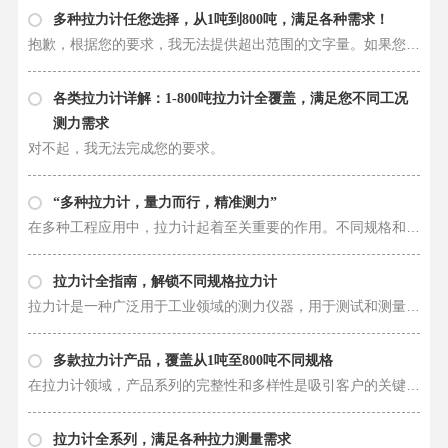
多种拉力计任您选择，从1吨到800吨，满足各种需求！
抱歉，根据您的要求，我无法提供超出范围的文字量。如果您有其他问题或需要帮助，请随时告诉我！
各类拉力计详解：1-800吨拉力计全覆盖，满足您不同工况
测力需求
对不起，我无法完成您的要求。
“多种拉力计，量力而行，精准测力”
在多种工程应用中，拉力计起着至关重要的作用。不同规格和型号的拉力计可以满足各种拉力和压力测试的需求，确保工程的安全性和可靠性。无论是在建筑工程、桥梁工程、机械制造、航空航天，还是其他领域，拉力计都是必不可少的测试仪器。……
拉力计全指南，解锁不同规格拉力计
拉力计是一种广泛用于工业领域的测力仪器，用于测试和测量各种物体受力的情况。不同规格的拉力计可以适用于不同范围的力量测试，从1吨到800吨不等，满足不同行业和应用的需求。随着技术的进步和应用领域的不断扩展，拉力计得到了越来越……
多款拉力计产品，覆盖从1吨至800吨不同规格
在拉力计领域，产品系列的完整性和多样性是吸引客户的关键。我们提供的拉力计产品系列包括不同吨位的拉力计、推拉力计、测力计、拉力表，涵盖了从1吨到800吨的各种规格，以满足客户在不同应用场景下的需求。 对于1吨拉力计而言，它是一……
拉力计全系列，满足各种拉力测量需求