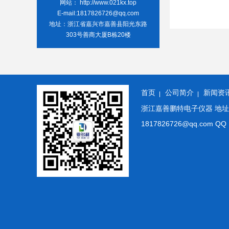
网站： http://www.021kx.top
E-mail:1817826726@qq.com
地址：浙江省嘉兴市嘉善县阳光东路
303号善商大厦B栋20楼
首页
公司简介
新闻资
浙江嘉善鹏特电子仪器 地址: 浙
1817826726@qq.co