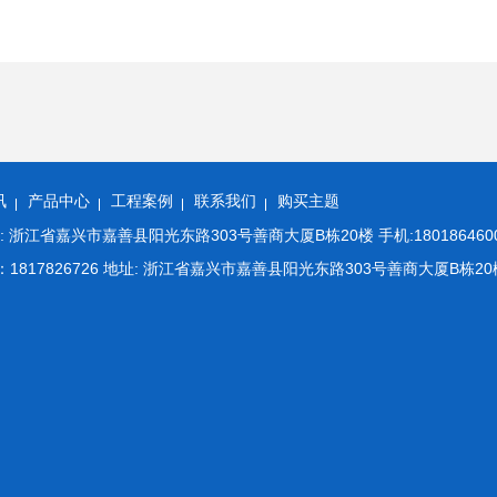
讯
产品中心
工程案例
联系我们
购买主题
江省嘉兴市嘉善县阳光东路303号善商大厦B栋20楼 手机:18018646008 E
m QQ：1817826726 地址: 浙江省嘉兴市嘉善县阳光东路303号善商大厦B栋20