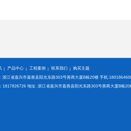
讯
产品中心
工程案例
联系我们
购买主题
江省嘉兴市嘉善县阳光东路303号善商大厦B栋20楼 手机:18018646008 E
m QQ：1817826726 地址: 浙江省嘉兴市嘉善县阳光东路303号善商大厦B栋20