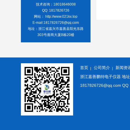
技术咨询：18018646008
QQ: 1817826726
网站： http://www.021kx.top
E-mail:1817826726@qq.com
地址：浙江省嘉兴市嘉善县阳光东路
303号善商大厦B栋20楼
首页
公司简介
新闻资
浙江嘉善鹏特电子仪器 地址: 浙
1817826726@qq.co