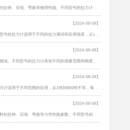
拉力计是一种广泛应用于工业、科研、质检等领域的专业测量仪器，用于测量各种材料的拉伸、压缩、弯曲等物理性能。不同型号的拉力计可以用于不同范围的测试，如1吨、2吨、3吨、5吨、10吨、15吨、20吨、30吨、50吨、100吨、200吨、250吨……
【2024-08-08】
拉力计是一种重要的测力仪器，广泛应用于工业生产、科研领域以及质量检测中。各种型号的拉力计适用于不同的拉力测试和应用场景，从1吨到800吨不等，可以满足用户对不同拉力要求的检测。接下来，我将逐一解析各种型号的拉力计，以帮助您……
【2024-08-08】
拉力计是一种用于测量物体受力的仪器，广泛应用于工业生产、科研实验以及质量控制领域。不同型号的拉力计具有不同的测量范围和精度，可以满足不同工作环境和要求。接下来，让我们逐一了解各种型号的拉力计及其用途。 1. 1吨拉力计：1吨……
【2024-08-08】
拉力计作为一种重要的测量仪器，在工业领域中发挥着至关重要的作用。不同型号的拉力计适用于不同范围的应用，从1吨到800吨不等，每种拉力计都有其独特的设计和性能特点，以满足用户的不同需求。 首先，我们来谈谈1吨到20吨这个范围内的……
【2024-08-08】
拉力计是一种广泛应用于工业生产、科研实验和质量检测领域的仪器设备，用于测量材料的拉伸、压缩、弯曲等力学性能参数。不同型号的拉力计可以适用于不同的力测量范围，从1吨到800吨不等，甚至更高。在这篇文章中，我们将详细介绍各种型……