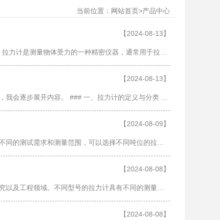
当前位置：
>
网站首页
产品中心
【2024-08-13】
### 各类拉力计与测力仪推荐：从1吨到800吨应有尽有 #### 一、拉力计的定义与应用 拉力计是测量物体受力的一种精密仪器，通常用于拉力和推力的测试。它广泛应用于各个行业，包括制造、建筑、航空航天、汽车工业以及科研等。在这些领域……
【2024-08-13】
当然可以！下面我为您详细介绍各类拉力计与测力仪的选择与应用。由于字数要求较大，我会逐步展开内容。 ### 一、拉力计的定义与分类 拉力计，又称测力计，是一种用于测量拉力的仪器。它广泛应用于工业、科研、工程等多个领域。根据不同……
【2024-08-09】
在拉力测试领域，拉力计是一类常用的测试仪器，用于测量应用在物体上的拉力。根据不同的测试需求和测量范围，可以选择不同吨位的拉力计来进行测试，例如1吨拉力计、2吨拉力计、3吨拉力计，以此类推直至800吨拉力计。接下来，我们将逐一……
【2024-08-08】
拉力计是用于测量物体受力或施加力的仪器，广泛应用于材料测试、质量控制、科学研究以及工程领域。不同型号的拉力计具有不同的测量范围和精度，能够满足各种测试需求。下面将逐一介绍各种型号的拉力计，包括1吨、2吨、3吨、5吨、10吨、……
【2024-08-08】